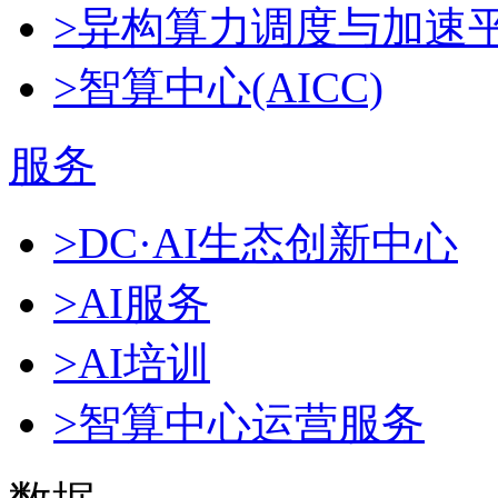
>异构算力调度与加速
>智算中心(AICC)
服务
>DC·AI生态创新中心
>AI服务
>AI培训
>智算中心运营服务