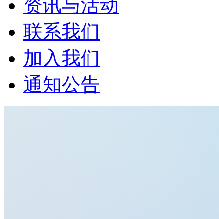
资讯与活动
联系我们
加入我们
通知公告