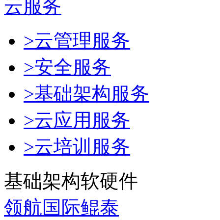
云服务
>云管理服务
>安全服务
>基础架构服务
>云应用服务
>云培训服务
基础架构软硬件
领航国际鲲泰