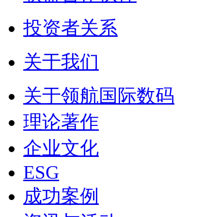
投资者关系
关于我们
关于领航国际数码
理论著作
企业文化
ESG
成功案例