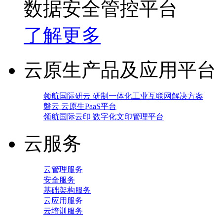
数据安全管控平台
了解更多
云原生产品及应用平台
领航国际研云 研制一体化工业互联网解决方案
磐云 云原生PaaS平台
领航国际云印 数字化文印管理平台
云服务
云管理服务
安全服务
基础架构服务
云应用服务
云培训服务