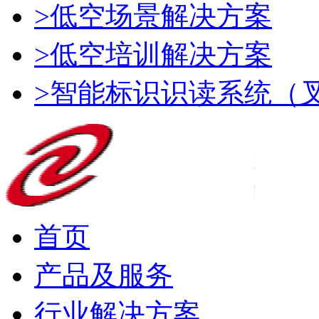
>低空场景解决方案
>低空培训解决方案
>智能标识识读系统（
首页
产品及服务
行业解决方案