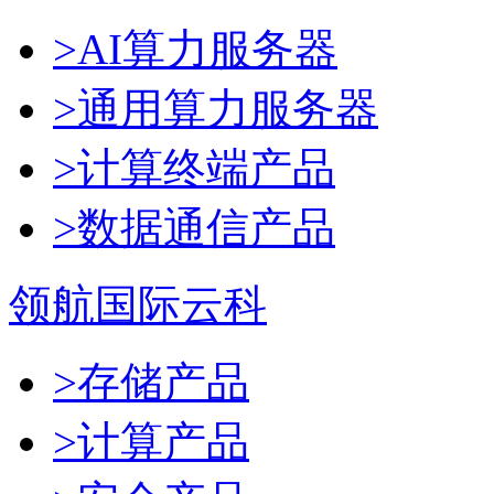
>AI算力服务器
>通用算力服务器
>计算终端产品
>数据通信产品
领航国际云科
>存储产品
>计算产品