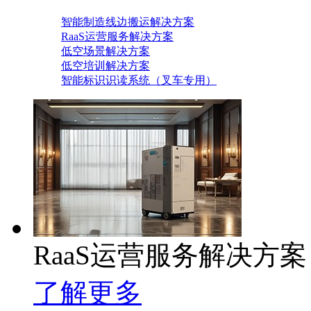
智能制造线边搬运解决方案
RaaS运营服务解决方案
低空场景解决方案
低空培训解决方案
智能标识识读系统（叉车专用）
RaaS运营服务解决方案
了解更多