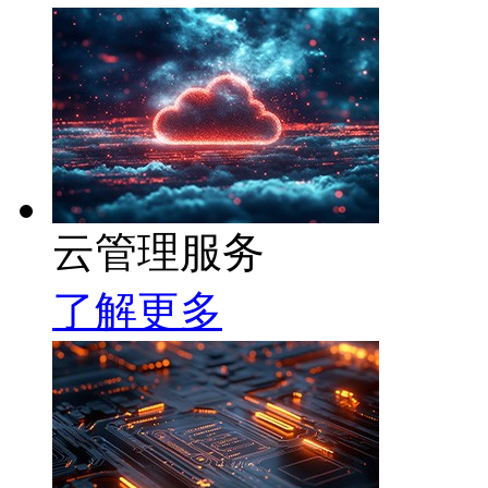
云管理服务
了解更多