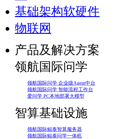
基础架构软硬件
物联网
产品及解决方案
领航国际问学
领航国际问学 企业级Agent中台
领航国际问学 智能流程工作台
爱问学 PC本地部署大模型
智算基础设施
领航国际鲲泰智算服务器
领航国际鲲泰问学一体机