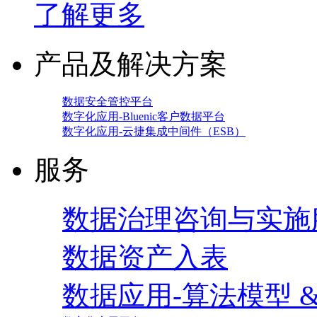
了解更多
产品及解决方案
数据安全管控平台
数字化应用-Bluenic客户数据平台
数字化应用-云捷集成中间件（ESB）
服务
数据治理咨询与实施
数据资产入表
数据应用-算法模型 &