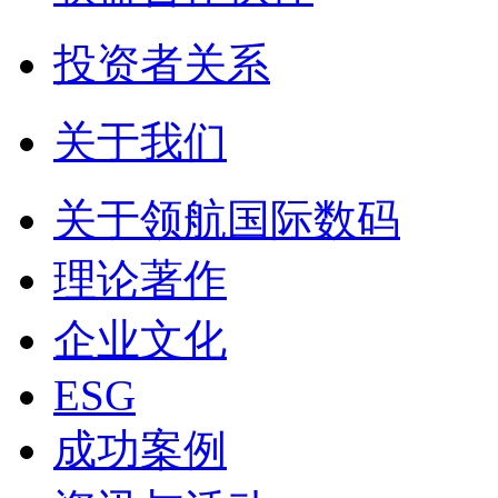
投资者关系
关于我们
关于领航国际数码
理论著作
企业文化
ESG
成功案例