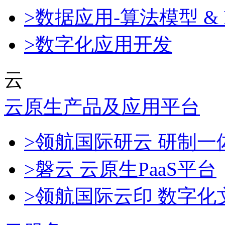
>数据应用-算法模型 & 
>数字化应用开发
云
云原生产品及应用平台
>领航国际研云 研制
>磐云 云原生PaaS平台
>领航国际云印 数字化