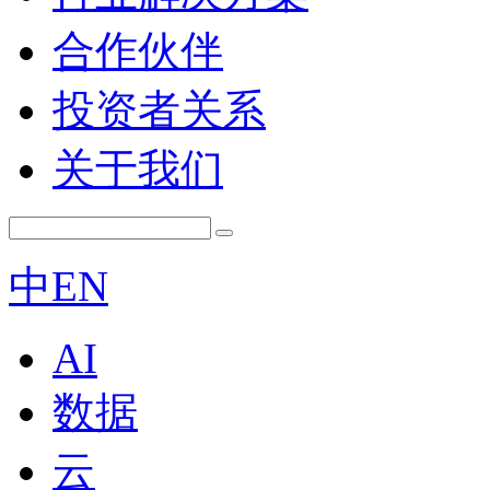
合作伙伴
投资者关系
关于我们
中
EN
AI
数据
云