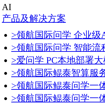
AI
产品及解决方案
>领航国际问学 企业级A
>领航国际问学 智能流
>爱问学 PC本地部署
>领航国际鲲泰智算服
>领航国际鲲泰问学一
>领航国际鲲泰问学一体机