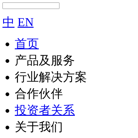
中
EN
首页
产品及服务
行业解决方案
合作伙伴
投资者关系
关于我们