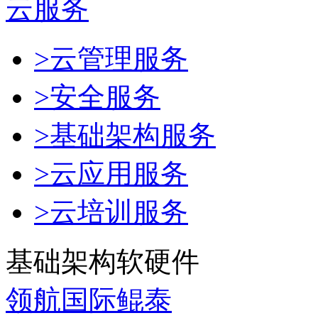
云服务
>云管理服务
>安全服务
>基础架构服务
>云应用服务
>云培训服务
基础架构软硬件
领航国际鲲泰