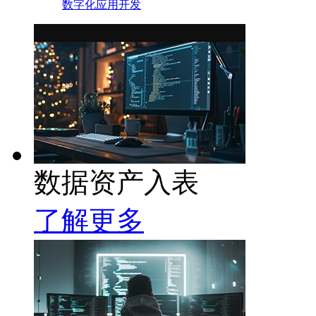
数字化应用开发
数据资产入表
了解更多