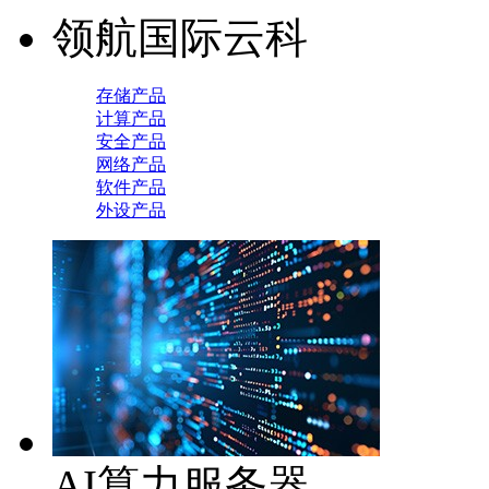
领航国际云科
存储产品
计算产品
安全产品
网络产品
软件产品
外设产品
AI算力服务器