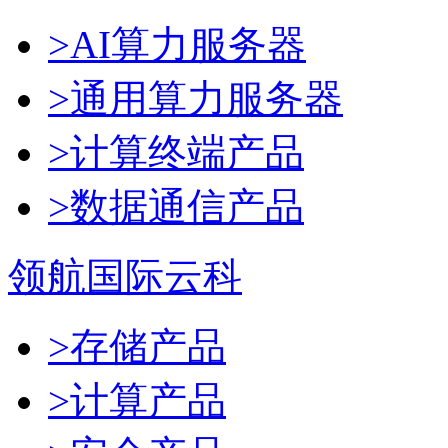
>AI算力服务器
>通用算力服务器
>计算终端产品
>数据通信产品
领航国际云科
>存储产品
>计算产品