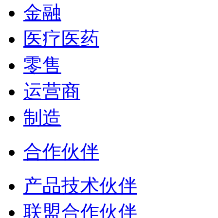
金融
医疗医药
零售
运营商
制造
合作伙伴
产品技术伙伴
联盟合作伙伴