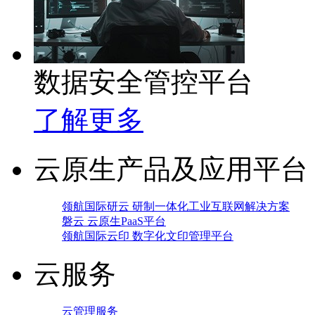
数据安全管控平台
了解更多
云原生产品及应用平台
领航国际研云 研制一体化工业互联网解决方案
磐云 云原生PaaS平台
领航国际云印 数字化文印管理平台
云服务
云管理服务