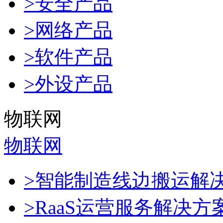
>安全产品
>网络产品
>软件产品
>外设产品
物联网
物联网
>智能制造线边搬运解
>RaaS运营服务解决方