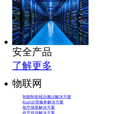
安全产品
了解更多
物联网
智能制造线边搬运解决方案
RaaS运营服务解决方案
低空场景解决方案
低空培训解决方案