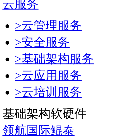
云服务
>云管理服务
>安全服务
>基础架构服务
>云应用服务
>云培训服务
基础架构软硬件
领航国际鲲泰