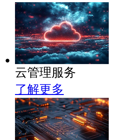
云管理服务
了解更多