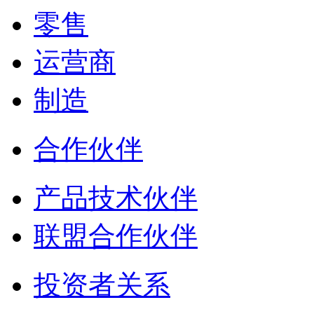
零售
运营商
制造
合作伙伴
产品技术伙伴
联盟合作伙伴
投资者关系