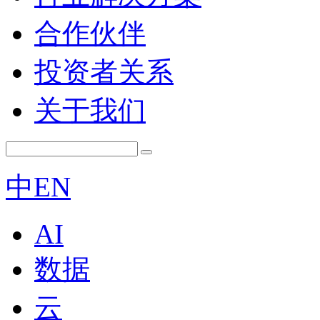
合作伙伴
投资者关系
关于我们
中
EN
AI
数据
云