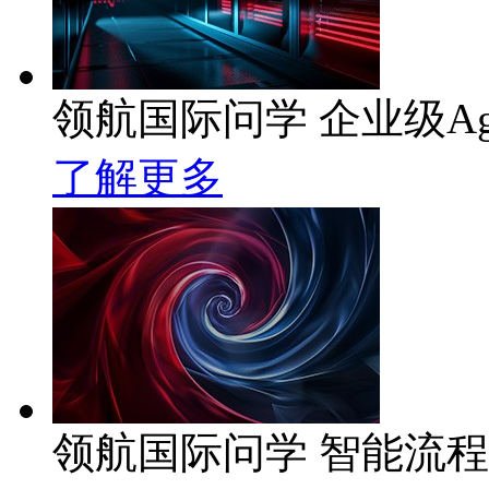
领航国际问学 企业级Ag
了解更多
领航国际问学 智能流