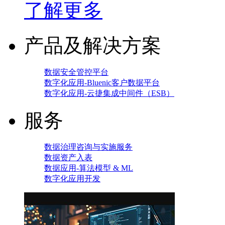
了解更多
产品及解决方案
数据安全管控平台
数字化应用-Bluenic客户数据平台
数字化应用-云捷集成中间件（ESB）
服务
数据治理咨询与实施服务
数据资产入表
数据应用-算法模型 & ML
数字化应用开发