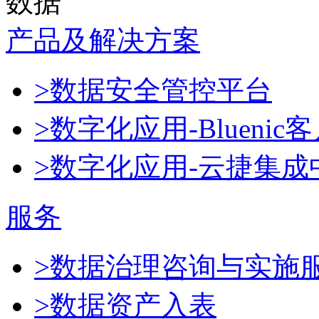
数据
产品及解决方案
>数据安全管控平台
>数字化应用-Blueni
>数字化应用-云捷集成
服务
>数据治理咨询与实施
>数据资产入表