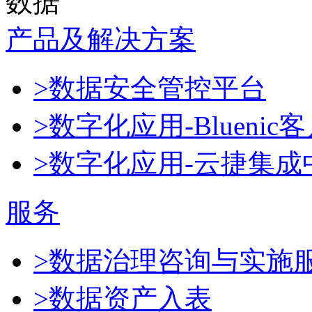
数据
产品及解决方案
>数据安全管控平台
>数字化应用-Blueni
>数字化应用-云捷集成
服务
>数据治理咨询与实施
>数据资产入表