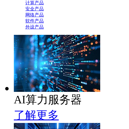
计算产品
安全产品
网络产品
软件产品
外设产品
AI算力服务器
了解更多