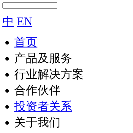
中
EN
首页
产品及服务
行业解决方案
合作伙伴
投资者关系
关于我们