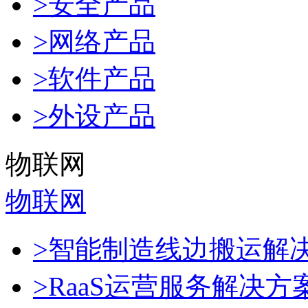
>安全产品
>网络产品
>软件产品
>外设产品
物联网
物联网
>智能制造线边搬运解
>RaaS运营服务解决方