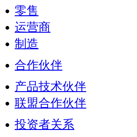
零售
运营商
制造
合作伙伴
产品技术伙伴
联盟合作伙伴
投资者关系