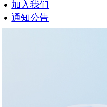
加入我们
通知公告