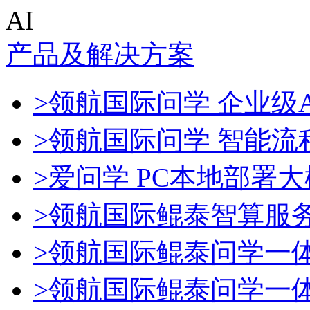
AI
产品及解决方案
>领航国际问学 企业级A
>领航国际问学 智能流
>爱问学 PC本地部署
>领航国际鲲泰智算服
>领航国际鲲泰问学一
>领航国际鲲泰问学一体机