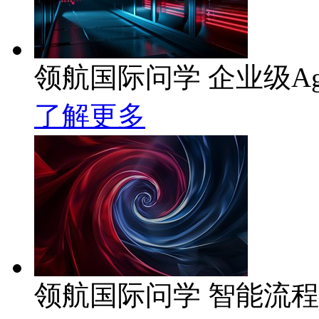
领航国际问学 企业级Ag
了解更多
领航国际问学 智能流