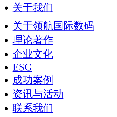
关于我们
关于领航国际数码
理论著作
企业文化
ESG
成功案例
资讯与活动
联系我们