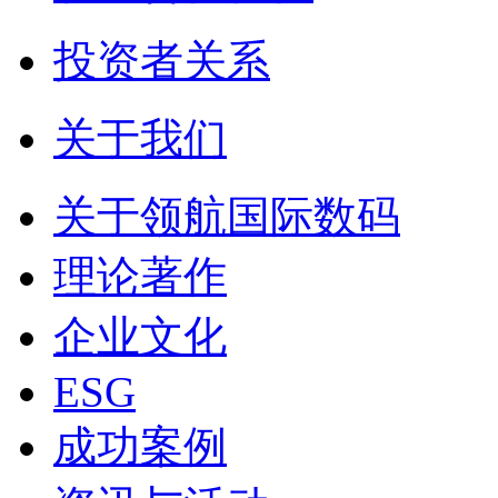
投资者关系
关于我们
关于领航国际数码
理论著作
企业文化
ESG
成功案例