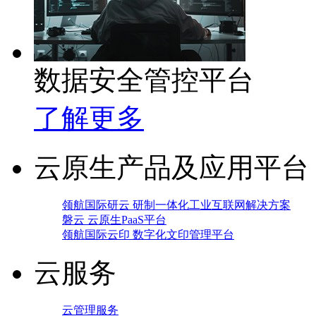
数据安全管控平台
了解更多
云原生产品及应用平台
领航国际研云 研制一体化工业互联网解决方案
磐云 云原生PaaS平台
领航国际云印 数字化文印管理平台
云服务
云管理服务