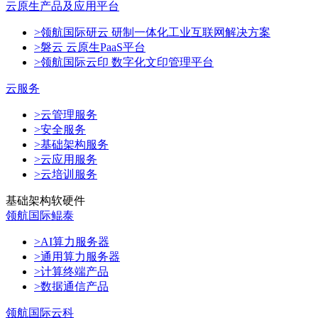
云原生产品及应用平台
>领航国际研云 研制一体化工业互联网解决方案
>磐云 云原生PaaS平台
>领航国际云印 数字化文印管理平台
云服务
>云管理服务
>安全服务
>基础架构服务
>云应用服务
>云培训服务
基础架构软硬件
领航国际鲲泰
>AI算力服务器
>通用算力服务器
>计算终端产品
>数据通信产品
领航国际云科