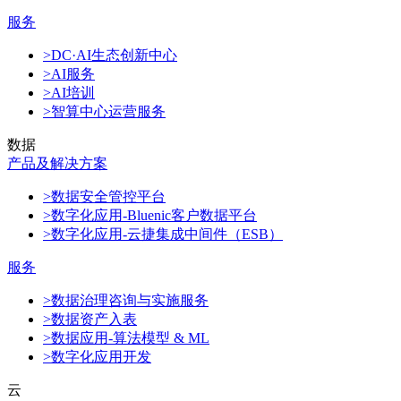
服务
>DC·AI生态创新中心
>AI服务
>AI培训
>智算中心运营服务
数据
产品及解决方案
>数据安全管控平台
>数字化应用-Bluenic客户数据平台
>数字化应用-云捷集成中间件（ESB）
服务
>数据治理咨询与实施服务
>数据资产入表
>数据应用-算法模型 & ML
>数字化应用开发
云