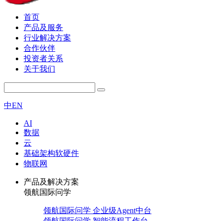
首页
产品及服务
行业解决方案
合作伙伴
投资者关系
关于我们
中
EN
AI
数据
云
基础架构软硬件
物联网
产品及解决方案
领航国际问学
领航国际问学 企业级Agent中台
领航国际问学 智能流程工作台