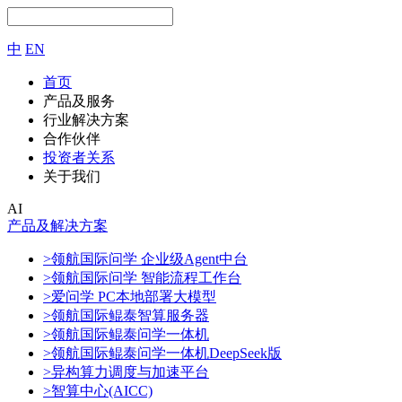
中
EN
首页
产品及服务
行业解决方案
合作伙伴
投资者关系
关于我们
AI
产品及解决方案
>领航国际问学 企业级Agent中台
>领航国际问学 智能流程工作台
>爱问学 PC本地部署大模型
>领航国际鲲泰智算服务器
>领航国际鲲泰问学一体机
>领航国际鲲泰问学一体机DeepSeek版
>异构算力调度与加速平台
>智算中心(AICC)