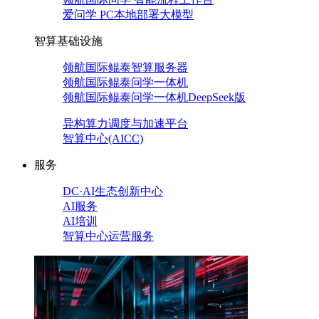
爱问学 PC本地部署大模型
智算基础设施
领航国际鲲泰智算服务器
领航国际鲲泰问学一体机
领航国际鲲泰问学一体机DeepSeek版
异构算力调度与加速平台
智算中心(AICC)
服务
DC·AI生态创新中心
AI服务
AI培训
智算中心运营服务