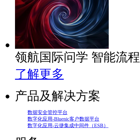
领航国际问学 智能流
了解更多
产品及解决方案
数据安全管控平台
数字化应用-Bluenic客户数据平台
数字化应用-云捷集成中间件（ESB）