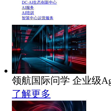
DC·AI生态创新中心
AI服务
AI培训
智算中心运营服务
领航国际问学 企业级Ag
了解更多