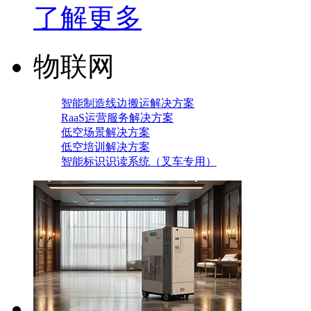
了解更多
物联网
智能制造线边搬运解决方案
RaaS运营服务解决方案
低空场景解决方案
低空培训解决方案
智能标识识读系统（叉车专用）