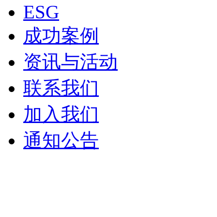
ESG
成功案例
资讯与活动
联系我们
加入我们
通知公告