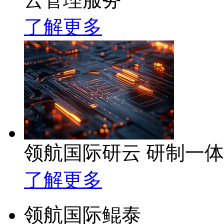
了解更多
领航国际研云 研制一
了解更多
领航国际鲲泰