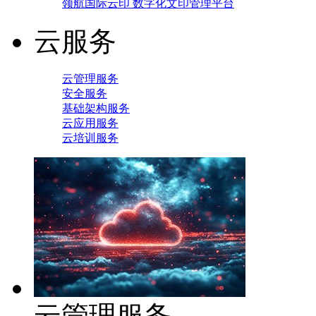
领航国际云印 数字化文印管理平台
云服务
云管理服务
安全服务
基础架构服务
云应用服务
云培训服务
云管理服务