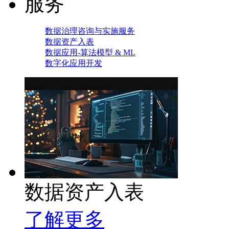
服务
数据治理咨询与实施服务
数据资产入表
数据应用-算法模型 & ML
数字化应用开发
数据资产入表
了解更多